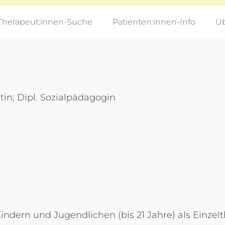
Therapeut:innen-Suche
Patienten:innen-Info
Üb
n; Dipl. Sozialpädagogin
ndern und Jugendlichen (bis 21 Jahre) als Einzel