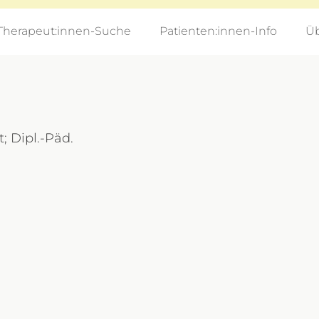
Therapeut:innen-Suche
Patienten:innen-Info
Üb
 Dipl.-Päd.